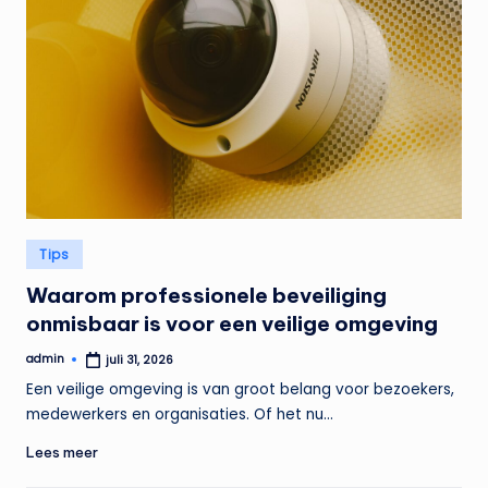
Geplaatst
Tips
in
Waarom professionele beveiliging
onmisbaar is voor een veilige omgeving
admin
juli 31, 2026
Geplaatst
door
Een veilige omgeving is van groot belang voor bezoekers,
medewerkers en organisaties. Of het nu…
Lees meer