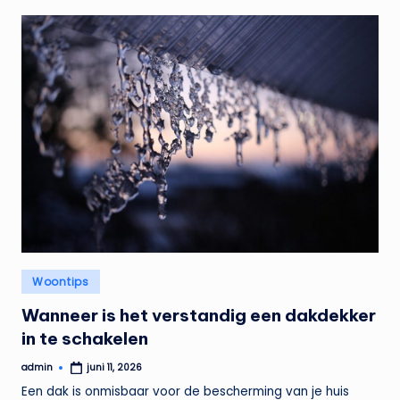
Geplaatst
Woontips
in
Wanneer is het verstandig een dakdekker
in te schakelen
admin
juni 11, 2026
Geplaatst
door
Een dak is onmisbaar voor de bescherming van je huis