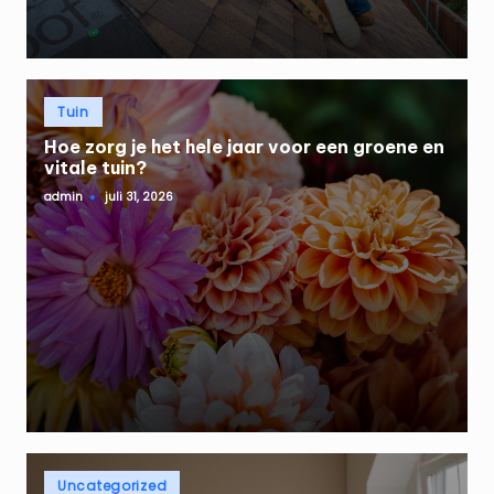
Geplaatst
Tuin
in
Hoe zorg je het hele jaar voor een groene en
vitale tuin?
admin
juli 31, 2026
Geplaatst
door
Geplaatst
Uncategorized