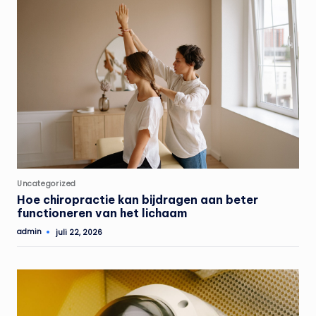
Geplaatst
Uncategorized
in
Hoe chiropractie kan bijdragen aan beter
functioneren van het lichaam
admin
juli 22, 2026
Geplaatst
door