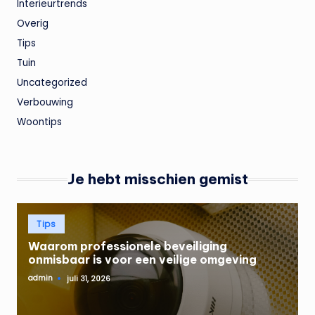
Interieurtrends
Overig
Tips
Tuin
Uncategorized
Verbouwing
Woontips
Je hebt misschien gemist
Geplaatst
Tips
in
Waarom professionele beveiliging
onmisbaar is voor een veilige omgeving
admin
juli 31, 2026
Geplaatst
door