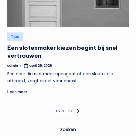
Geplaatst
Tips
in
Een slotenmaker kiezen begint bij snel
vertrouwen
admin
april 29, 2026
Geplaatst
door
Een deur die niet meer opengaat of een sleutel die
afbreekt, zorgt direct voor onrust.…
Lees meer
Berichten
1
2
3
…
51
VOLGENDE
PAGINA
paginering
Zoeken