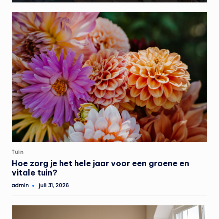
Geplaatst
Tuin
in
Hoe zorg je het hele jaar voor een groene en
vitale tuin?
admin
juli 31, 2026
Geplaatst
door