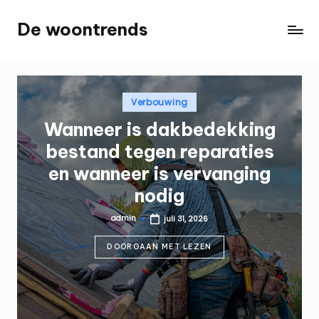
De woontrends
Ga
Interieur
naar
en
de
lifestyle
inhoud
blog
Geplaatst
Verbouwing
in
Wanneer is dakbedekking
bestand tegen reparaties
en wanneer is vervanging
nodig
admin
juli 31, 2026
Geplaatst
door
DOORGAAN MET LEZEN