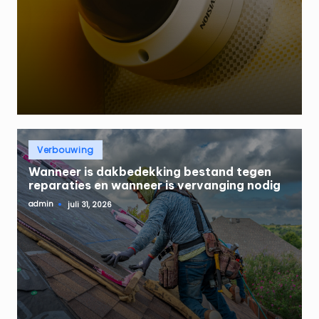
Geplaatst
Verbouwing
in
Wanneer is dakbedekking bestand tegen
reparaties en wanneer is vervanging nodig
admin
juli 31, 2026
Geplaatst
door