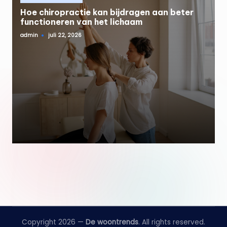
in
Hoe chiropractie kan bijdragen aan beter
functioneren van het lichaam
admin
juli 22, 2026
Geplaatst
door
Copyright 2026 —
De woontrends
. All rights reserved.