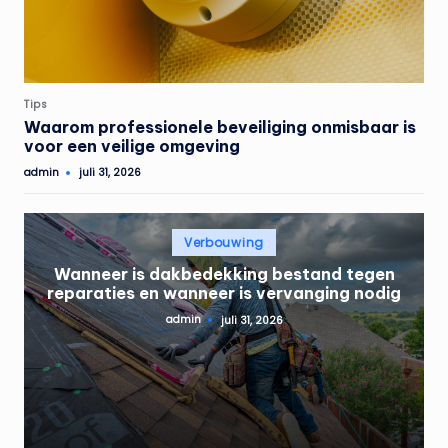
Geplaatst
Tips
in
Waarom professionele beveiliging onmisbaar is
voor een veilige omgeving
admin
juli 31, 2026
Geplaatst
door
Geplaatst
Verbouwing
in
Wanneer is dakbedekking bestand tegen
reparaties en wanneer is vervanging nodig
admin
juli 31, 2026
Geplaatst
door