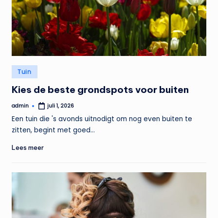
Geplaatst
Tuin
in
Kies de beste grondspots voor buiten
admin
juli 1, 2026
Geplaatst
door
Een tuin die 's avonds uitnodigt om nog even buiten te
zitten, begint met goed…
Lees meer