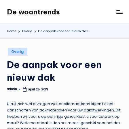
De woontrends
Ga
Interieur
naar
en
de
lifestyle
Home
Overig
De aanpak voor een nieuw dak
inhoud
blog
Geplaatst
Overig
in
De aanpak voor een
nieuw dak
admin
april 25, 2019
Geplaatst
door
U zult zich wel afvragen wat er allemaal komt kijken bij het
aanschaffen van dakmaterialen voor uw dakafwerkingen. Dit
hebben wij voor u op een rijtje gezet. Kiest u voor zetwerk op
maat? Welk materiaal is dan het meest geschikt voor het dak