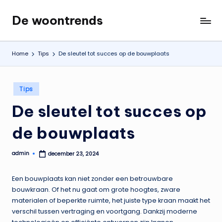
De woontrends
Ga
Interieur
naar
en
de
lifestyle
Home
Tips
De sleutel tot succes op de bouwplaats
inhoud
blog
Geplaatst
Tips
in
De sleutel tot succes op
de bouwplaats
admin
december 23, 2024
Geplaatst
door
Een bouwplaats kan niet zonder een betrouwbare
bouwkraan. Of het nu gaat om grote hoogtes, zware
materialen of beperkte ruimte, het juiste type kraan maakt het
verschil tussen vertraging en voortgang. Dankzij moderne