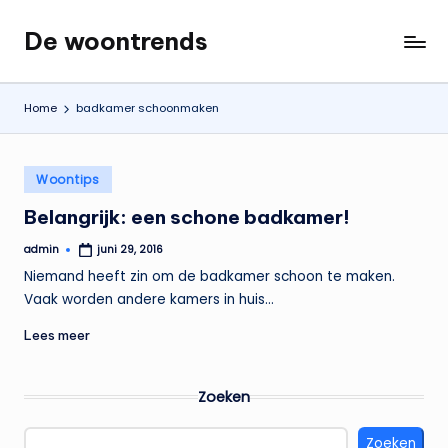
De woontrends
Ga
Interieur
naar
en
de
lifestyle
Home
badkamer schoonmaken
inhoud
blog
Geplaatst
Woontips
in
Belangrijk: een schone badkamer!
admin
juni 29, 2016
Geplaatst
door
Niemand heeft zin om de badkamer schoon te maken.
Vaak worden andere kamers in huis…
Lees meer
Zoeken
Zoeken