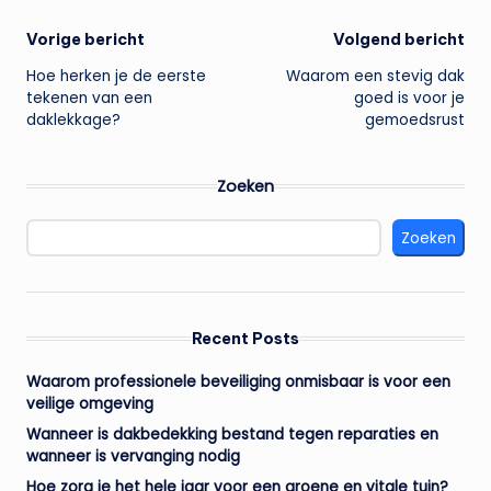
Bericht
Vorige bericht
Volgend bericht
Hoe herken je de eerste
Waarom een stevig dak
navigatie
tekenen van een
goed is voor je
daklekkage?
gemoedsrust
Zoeken
Zoeken
Recent Posts
Waarom professionele beveiliging onmisbaar is voor een
veilige omgeving
Wanneer is dakbedekking bestand tegen reparaties en
wanneer is vervanging nodig
Hoe zorg je het hele jaar voor een groene en vitale tuin?