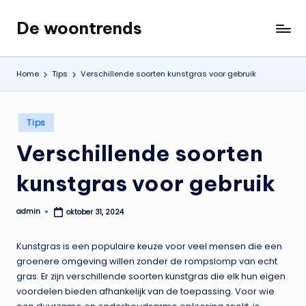
De woontrends
Ga
Interieur
naar
en
de
lifestyle
Home
Tips
Verschillende soorten kunstgras voor gebruik
inhoud
blog
Geplaatst
Tips
in
Verschillende soorten
kunstgras voor gebruik
admin
oktober 31, 2024
Geplaatst
door
Kunstgras is een populaire keuze voor veel mensen die een
groenere omgeving willen zonder de rompslomp van echt
gras. Er zijn verschillende soorten kunstgras die elk hun eigen
voordelen bieden afhankelijk van de toepassing. Voor wie