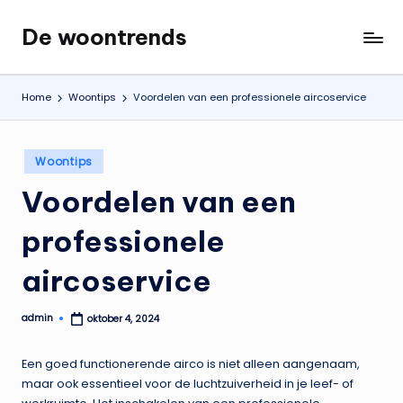
De woontrends
Ga
Interieur
naar
en
de
lifestyle
Home
Woontips
Voordelen van een professionele aircoservice
inhoud
blog
Geplaatst
Woontips
in
Voordelen van een
professionele
aircoservice
admin
oktober 4, 2024
Geplaatst
door
Een goed functionerende airco is niet alleen aangenaam,
maar ook essentieel voor de luchtzuiverheid in je leef- of