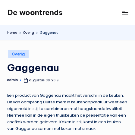
De woontrends
Ga
Interieur
naar
en
de
lifestyle
Home
Overig
Gaggenau
inhoud
blog
Geplaatst
Overig
in
Gaggenau
admin
augustus 30, 2019
Geplaatst
door
Een product van Gaggenau maakt het verschil in de keuken.
Dit van oorsprong Duitse merk in keukenapparatuur weet een
eigenheid in stijl te combineren met hoogstaande kwaliteit.
Hiermee kan in de eigen thuiskeuken de presentatie van een
chefkok worden geleverd. Koken in stijl komt in een keuken
van Gaggenau samen met koken met smaak.