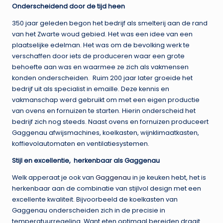
Onderscheidend door de tijd heen
350 jaar geleden begon het bedrijf als smelterij aan de rand
van het Zwarte woud gebied. Het was een idee van een
plaatselijke edelman. Het was om de bevolking werk te
verschaffen door iets de produceren waar een grote
behoefte aan was en waarmee ze zich als vakmensen
konden onderscheiden. Ruim 200 jaar later groeide het
bedrijf uit als specialist in emaille. Deze kennis en
vakmanschap werd gebruikt om met een eigen productie
van ovens en fornuizen te starten. Hierin onderscheid het
bedrijf zich nog steeds. Naast ovens en fornuizen produceert
Gaggenau afwijsmachines, koelkasten, wijnklimaatkasten,
koffievolautomaten en ventilatiesystemen.
Stijl en excellentie, herkenbaar als Gaggenau
Welk apperaat je ook van
Gaggenau
in je keuken hebt, het is
herkenbaar aan de combinatie van stijlvol design met een
excellente kwaliteit. Bijvoorbeeld de koelkasten van
Gaggenau onderscheiden zich in de precisie in
temperatuurregeling. Want eten optimaal bereiden draait