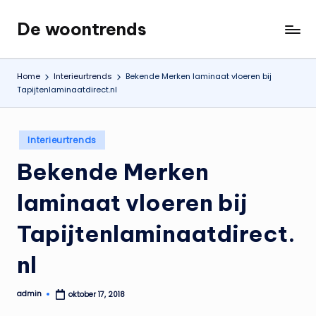
De woontrends
Ga
Interieur
naar
en
de
lifestyle
Home
Interieurtrends
Bekende Merken laminaat vloeren bij
inhoud
blog
Tapijtenlaminaatdirect.nl
Geplaatst
Interieurtrends
in
Bekende Merken
laminaat vloeren bij
Tapijtenlaminaatdirect.
nl
admin
oktober 17, 2018
Geplaatst
door