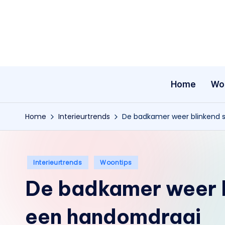
Ga
naar
de
inhoud
Home
Wo
Home
Interieurtrends
De badkamer weer blinkend 
Geplaatst
Interieurtrends
Woontips
in
De badkamer weer b
een handomdraai