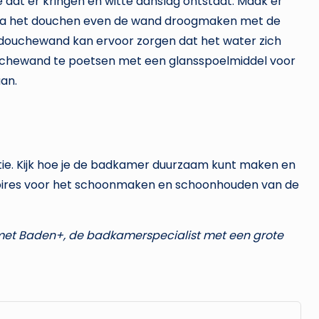
at er kringen en witte aanslag ontstaat. Maak er
ze na het douchen even de wand droogmaken met de
e douchewand kan ervoor zorgen dat het water zich
ouchewand te poetsen met een glansspoelmiddel voor
an.
atie. Kijk hoe je de badkamer duurzaam kunt maken en
ssoires voor het schoonmaken en schoonhouden van de
 met Baden+
, de badkamerspecialist met een grote