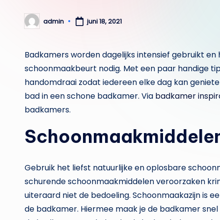
admin
juni 18, 2021
Geplaatst
door
Badkamers worden dagelijks intensief gebruikt e
schoonmaakbeurt nodig. Met een paar handige tip
handomdraai zodat iedereen elke dag kan geniete
bad in een schone badkamer. Via
badkamer inspir
badkamers.
Schoonmaakmiddelen
Gebruik het liefst natuurlijke en oplosbare scho
schurende schoonmaakmiddelen veroorzaken kringe
uiteraard niet de bedoeling. Schoonmaakazijn is e
de badkamer. Hiermee maak je de badkamer snel e