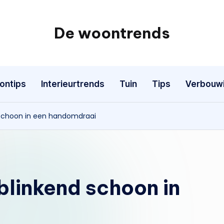
De woontrends
Interieur
en
lifestyle
ontips
Interieurtrends
Tuin
Tips
Verbouw
blog
schoon in een handomdraai
linkend schoon in