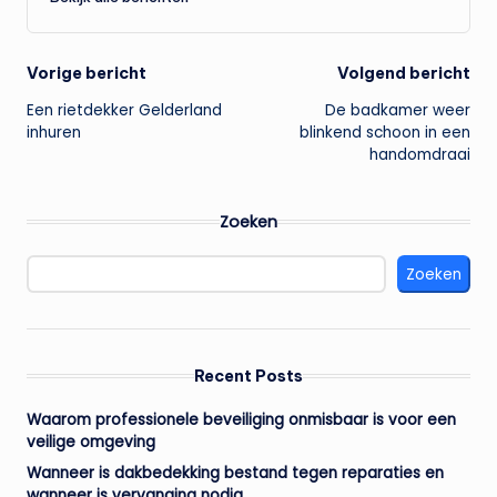
Bericht
Vorige bericht
Volgend bericht
Een rietdekker Gelderland
De badkamer weer
navigatie
inhuren
blinkend schoon in een
handomdraai
Zoeken
Zoeken
Recent Posts
Waarom professionele beveiliging onmisbaar is voor een
veilige omgeving
Wanneer is dakbedekking bestand tegen reparaties en
wanneer is vervanging nodig