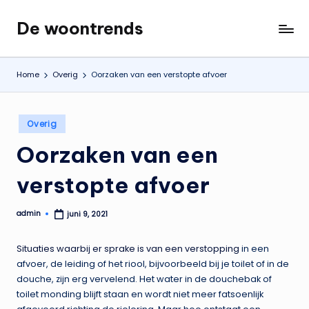
De woontrends
Ga
Interieur
naar
en
de
lifestyle
Home
Overig
Oorzaken van een verstopte afvoer
inhoud
blog
Geplaatst
Overig
in
Oorzaken van een
verstopte afvoer
admin
juni 9, 2021
Geplaatst
door
Situaties waarbij er sprake is van een verstopping
in een
afvoer, de leiding of het riool, bijvoorbeeld bij je toilet of in de
douche, zijn erg vervelend. Het water in de douchebak of
toilet monding blijft staan en wordt niet meer fatsoenlijk