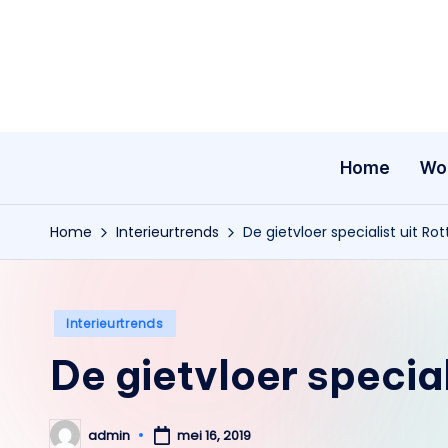
Ga
naar
de
inhoud
Home
Wo
Home
Interieurtrends
De gietvloer specialist uit R
Geplaatst
Interieurtrends
in
De gietvloer specia
admin
mei 16, 2019
Geplaatst