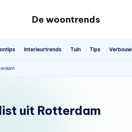
De woontrends
Interieur
en
lifestyle
ontips
Interieurtrends
Tuin
Tips
Verbouw
blog
otterdam
list uit Rotterdam