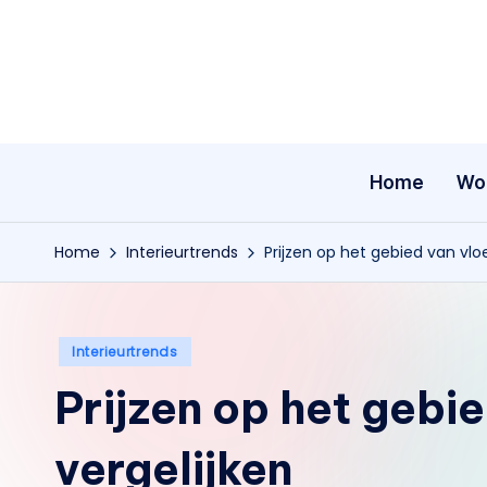
Ga
naar
de
inhoud
Home
Wo
Home
Interieurtrends
Prijzen op het gebied van vlo
Geplaatst
Interieurtrends
in
Prijzen op het gebi
vergelijken