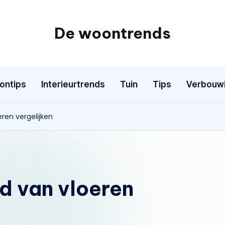
De woontrends
Interieur
en
lifestyle
ontips
Interieurtrends
Tuin
Tips
Verbouw
blog
eren vergelijken
ed van vloeren