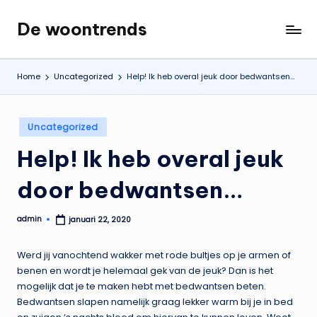
De woontrends
Ga
Interieur
naar
en
de
lifestyle
Home
Uncategorized
Help! Ik heb overal jeuk door bedwantsen…
inhoud
blog
Geplaatst
Uncategorized
in
Help! Ik heb overal jeuk
door bedwantsen…
admin
januari 22, 2020
Geplaatst
door
Werd jij vanochtend wakker met rode bultjes op je armen of
benen en wordt je helemaal gek van de jeuk? Dan is het
mogelijk dat je te maken hebt met bedwantsen beten.
Bedwantsen slapen namelijk graag lekker warm bij je in bed