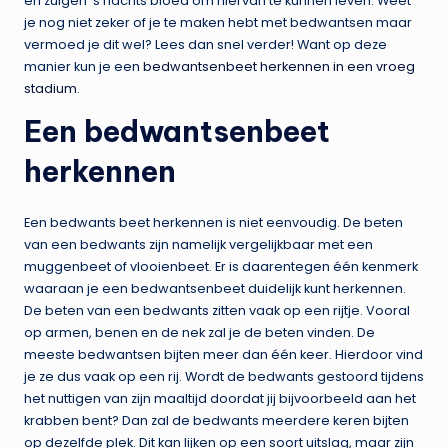
en zuigen ‘s nachts bloed om hiervan te kunnen leven. Weet
je nog niet zeker of je te maken hebt met bedwantsen maar
vermoed je dit wel? Lees dan snel verder! Want op deze
manier kun je een
bedwantsenbeet herkennen in een vroeg
stadium
.
Een bedwantsenbeet
herkennen
Een bedwants beet herkennen is niet eenvoudig. De beten
van een bedwants zijn namelijk vergelijkbaar met een
muggenbeet of vlooienbeet. Er is daarentegen één kenmerk
waaraan je een bedwantsenbeet duidelijk kunt herkennen.
De beten van een bedwants zitten vaak op een rijtje. Vooral
op armen, benen en de nek zal je de beten vinden. De
meeste bedwantsen bijten meer dan één keer. Hierdoor vind
je ze dus vaak op een rij. Wordt de bedwants gestoord tijdens
het nuttigen van zijn maaltijd doordat jij bijvoorbeeld aan het
krabben bent? Dan zal de bedwants meerdere keren bijten
op dezelfde plek. Dit kan lijken op een soort uitslag, maar zijn