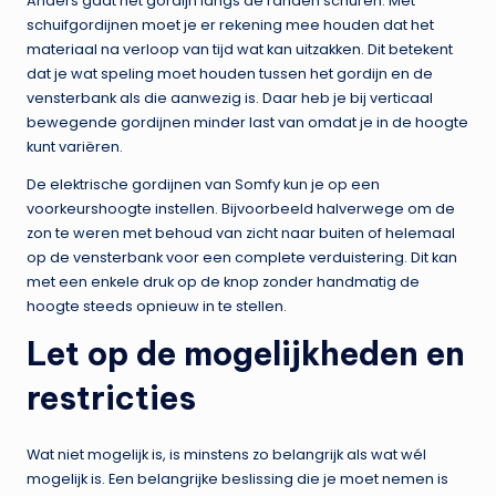
Anders gaat het gordijn langs de randen schuren. Met
schuifgordijnen moet je er rekening mee houden dat het
materiaal na verloop van tijd wat kan uitzakken. Dit betekent
dat je wat speling moet houden tussen het gordijn en de
vensterbank als die aanwezig is. Daar heb je bij verticaal
bewegende gordijnen minder last van omdat je in de hoogte
kunt variëren.
De elektrische gordijnen van Somfy kun je op een
voorkeurshoogte instellen. Bijvoorbeeld halverwege om de
zon te weren met behoud van zicht naar buiten of helemaal
op de vensterbank voor een complete verduistering. Dit kan
met een enkele druk op de knop zonder handmatig de
hoogte steeds opnieuw in te stellen.
Let op de mogelijkheden en
restricties
Wat niet mogelijk is, is minstens zo belangrijk als wat wél
mogelijk is. Een belangrijke beslissing die je moet nemen is