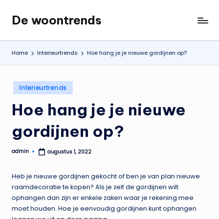
De woontrends
Ga
Interieur
naar
en
de
lifestyle
Home
Interieurtrends
Hoe hang je je nieuwe gordijnen op?
inhoud
blog
Geplaatst
Interieurtrends
in
Hoe hang je je nieuwe
gordijnen op?
admin
augustus 1, 2022
Geplaatst
door
Heb je nieuwe gordijnen gekocht of ben je van plan nieuwe
raamdecoratie te kopen? Als je zelf de gordijnen wilt
ophangen dan zijn er enkele zaken waar je rekening mee
moet houden. Hoe je eenvoudig gordijnen kunt ophangen