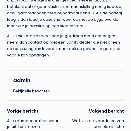
onzichtbaar weggewerkt en gevoed met een accu. Dit
betekent dat er geen vaste stroomaansluiting nodig is, deze
accu gaat maanden mee bij normaal gebruik. Als de batterij
leeg is dan laad je deze snel weer op met de bijgeleverde
lader die je aansluit op een stopcontact.
Als je niet precies weet hoe je gordijnen moet ophangen
neem dan contact op met een Somfy dealer die niet alleen
de aansturing kan leveren maar ook de gewenste gordijnen
voor je kan ophangen.
admin
Bekijk alle berichten
Bericht
Vorige bericht
Volgend bericht
Alle raamdecoraties waar
Wat zijn de voordelen van
navigatie
je uit kunt kiezen
een elektrische