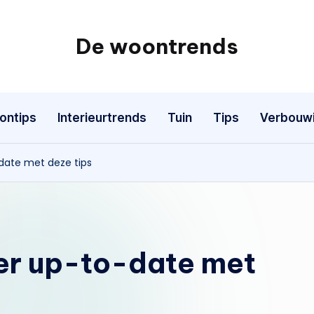
De woontrends
Interieur
en
lifestyle
ontips
Interieurtrends
Tuin
Tips
Verbouw
blog
date met deze tips
er up-to-date met