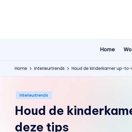
Ga
naar
de
inhoud
Home
Wo
Home
Interieurtrends
Houd de kinderkamer up-to-
Geplaatst
Interieurtrends
in
Houd de kinderkam
deze tips