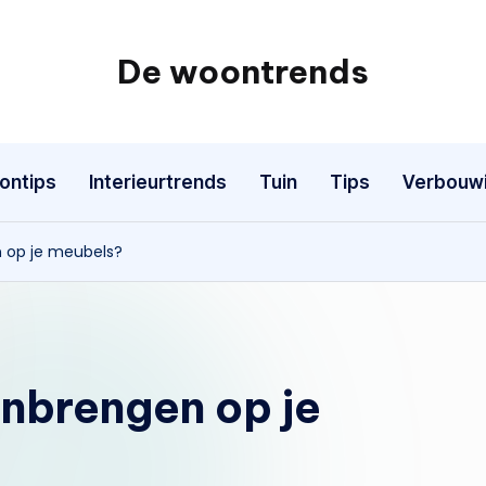
De woontrends
Interieur
en
lifestyle
ontips
Interieurtrends
Tuin
Tips
Verbouw
blog
n op je meubels?
anbrengen op je