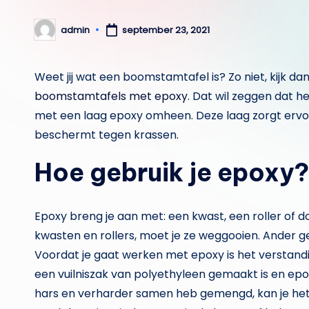
admin
september 23, 2021
Geplaatst
door
Weet jij wat een boomstamtafel is? Zo niet, kijk da
boomstamtafels met epoxy
. Dat wil zeggen dat 
met een laag epoxy omheen. Deze laag zorgt ervoor
beschermt tegen krassen.
Hoe gebruik je epoxy?
Epoxy breng je aan met: een kwast, een roller of d
kwasten en rollers, moet je ze weggooien. Ander 
Voordat je gaat werken met epoxy is het verstandi
een vuilniszak van polyethyleen gemaakt is en ep
hars en verharder samen heb gemengd, kan je het