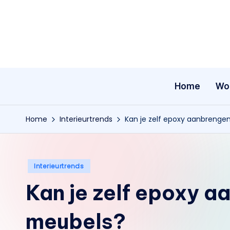
Ga
naar
de
inhoud
Home
Wo
Home
Interieurtrends
Kan je zelf epoxy aanbrenge
Geplaatst
Interieurtrends
in
Kan je zelf epoxy a
meubels?