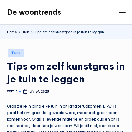
De woontrends
Ga
Interieur
naar
en
de
lifestyle
Home
Tuin
Tips om zelf kunstgras in je tuin te leggen
inhoud
blog
Geplaatst
Tuin
in
Tips om zelf kunstgras in
je tuin te leggen
admin
juni 24, 2020
Geplaatst
door
Gras zie je in bijna elke tuin in dit land terugkomen. Dikwijls
gaat het om gras dat gezaaid werd, maar ook graszoden
komen voor. Gras is levende materie en groeit dus en dit is
een nadeel, daar heb je werk aan. Wil je dit niet, dan kies je