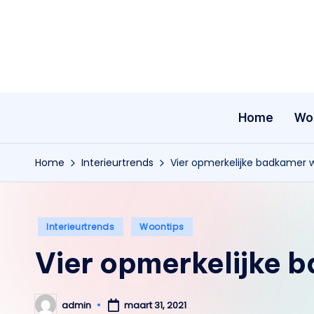
Ga
naar
de
inhoud
Home
Wo
Home
Interieurtrends
Vier opmerkelijke badkamer 
Geplaatst
Interieurtrends
Woontips
in
Vier opmerkelijke 
admin
maart 31, 2021
Geplaatst