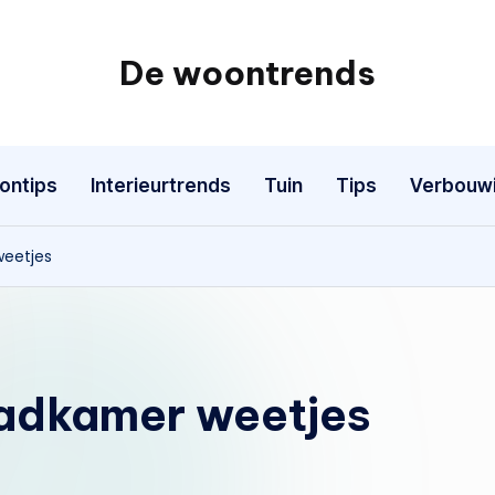
De woontrends
Interieur
en
lifestyle
ontips
Interieurtrends
Tuin
Tips
Verbouw
blog
weetjes
badkamer weetjes