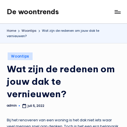
De woontrends
Ga
Interieur
naar
en
de
lifestyle
Home
Woontips
Wat zijn de redenen om jouw dak te
inhoud
blog
vernieuwen?
Geplaatst
Woontips
in
Wat zijn de redenen om
jouw dak te
vernieuwen?
admin
juli 5, 2022
Geplaatst
door
Bij het renoveren van een woning is het dak niet iets waar
veel mensen snel aan denken. Toch is het een erg belangrijk