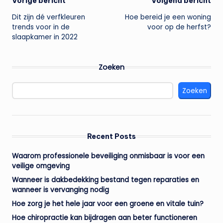
Bericht
Vorige bericht
Volgend bericht
Dit zijn dé verfkleuren
Hoe bereid je een woning
navigatie
trends voor in de
voor op de herfst?
slaapkamer in 2022
Zoeken
Zoeken
Recent Posts
Waarom professionele beveiliging onmisbaar is voor een
veilige omgeving
Wanneer is dakbedekking bestand tegen reparaties en
wanneer is vervanging nodig
Hoe zorg je het hele jaar voor een groene en vitale tuin?
Hoe chiropractie kan bijdragen aan beter functioneren