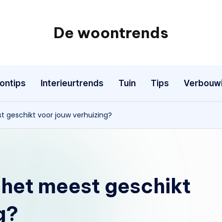
De woontrends
Interieur
en
lifestyle
ontips
Interieurtrends
Tuin
Tips
Verbouw
blog
 geschikt voor jouw verhuizing?
 het meest geschikt
g?