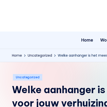
Ga
naar
de
inhoud
Home
Wo
Home
Uncategorized
Welke aanhanger is het meest
Geplaatst
Uncategorized
in
Welke aanhanger is
voor jouw verhuizin