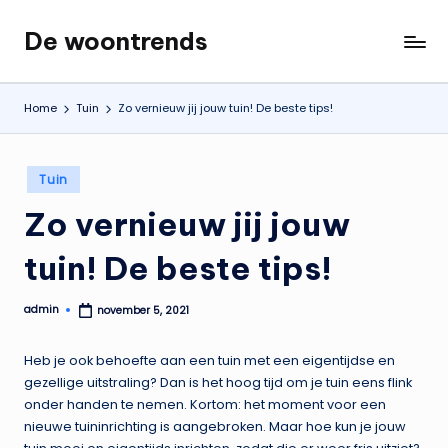
De woontrends
Ga
Interieur
naar
en
de
lifestyle
Home
Tuin
Zo vernieuw jij jouw tuin! De beste tips!
inhoud
blog
Geplaatst
Tuin
in
Zo vernieuw jij jouw
tuin! De beste tips!
admin
november 5, 2021
Geplaatst
door
Heb je ook behoefte aan een tuin met een eigentijdse en
gezellige uitstraling? Dan is het hoog tijd om je tuin eens flink
onder handen te nemen. Kortom: het moment voor een
nieuwe tuininrichting is aangebroken. Maar hoe kun je jouw