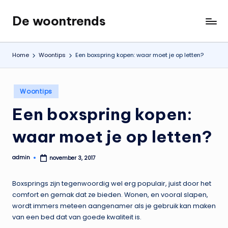
De woontrends
Ga
Interieur
naar
en
de
lifestyle
Home
Woontips
Een boxspring kopen: waar moet je op letten?
inhoud
blog
Geplaatst
Woontips
in
Een boxspring kopen:
waar moet je op letten?
admin
november 3, 2017
Geplaatst
door
Boxsprings zijn tegenwoordig wel erg populair, juist door het
comfort en gemak dat ze bieden. Wonen, en vooral slapen,
wordt immers meteen aangenamer als je gebruik kan maken
van een bed dat van goede kwaliteit is.