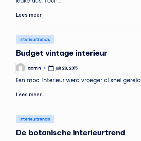
leuke klus. Toch…
Lees meer
Geplaatst
Interieurtrends
in
Budget vintage interieur
admin
juli 28, 2015
Geplaatst
door
Een mooi interieur werd vroeger al snel gerel
Lees meer
Geplaatst
Interieurtrends
in
De botanische interieurtrend