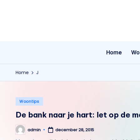
Ga
naar
de
inhoud
Home
Wo
Home
J
Geplaatst
Woontips
in
De bank naar je hart: let op de m
admin
december 28, 2015
Geplaatst
door