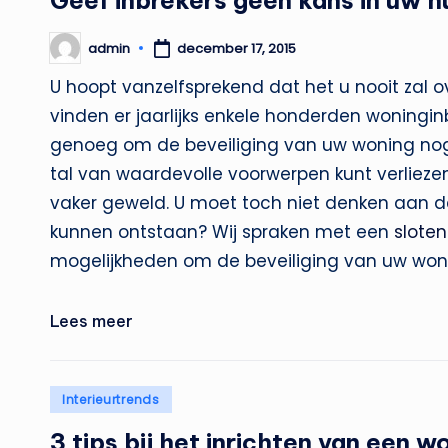
Geef inbrekers geen kans in uw hu
admin
december 17, 2015
Geplaatst
door
U hoopt vanzelfsprekend dat het u nooit zal 
vinden er jaarlijks enkele honderden woningin
genoeg om de beveiliging van uw woning nog e
tal van waardevolle voorwerpen kunt verliezen
vaker geweld. U moet toch niet denken aan de g
kunnen ontstaan? Wij spraken met een
slote
mogelijkheden om de beveiliging van uw woni
Lees meer
Geplaatst
Interieurtrends
in
3 tips bij het inrichten van een w