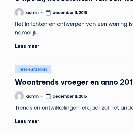
admin
december 11, 2015
Geplaatst
door
Het inrichten en ontwerpen van een woning is
namelijk…
Lees meer
Geplaatst
Interieurtrends
in
Woontrends vroeger en anno 20
admin
december 11, 2015
Geplaatst
door
Trends en ontwikkelingen, elk jaar zal het ande
Lees meer