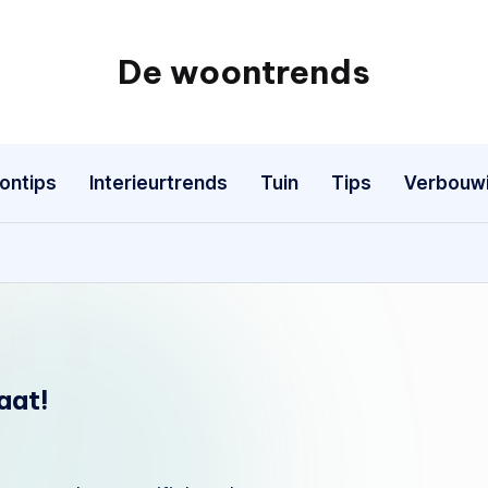
De woontrends
Interieur
en
lifestyle
ontips
Interieurtrends
Tuin
Tips
Verbouw
blog
aat!