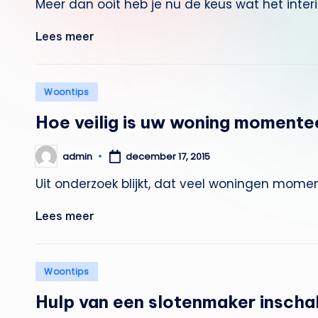
Meer dan ooit heb je nu de keus wat het interi
Lees meer
Geplaatst
Woontips
in
Hoe veilig is uw woning momentee
admin
december 17, 2015
Geplaatst
door
Uit onderzoek blijkt, dat veel woningen momente
Lees meer
Geplaatst
Woontips
in
Hulp van een slotenmaker inscha