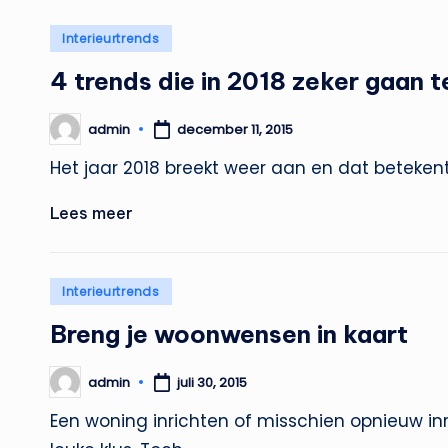
Geplaatst
Interieurtrends
in
4 trends die in 2018 zeker gaan
admin
december 11, 2015
Geplaatst
door
Het jaar 2018 breekt weer aan en dat beteken
Lees meer
Geplaatst
Interieurtrends
in
Breng je woonwensen in kaart
admin
juli 30, 2015
Geplaatst
door
Een woning inrichten of misschien opnieuw inri