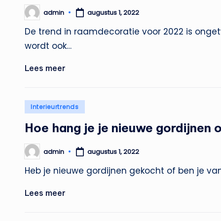
admin
augustus 1, 2022
Geplaatst
door
De trend in raamdecoratie voor 2022 is ongetw
wordt ook…
Lees meer
Geplaatst
Interieurtrends
in
Hoe hang je je nieuwe gordijnen 
admin
augustus 1, 2022
Geplaatst
door
Heb je nieuwe gordijnen gekocht of ben je v
Lees meer