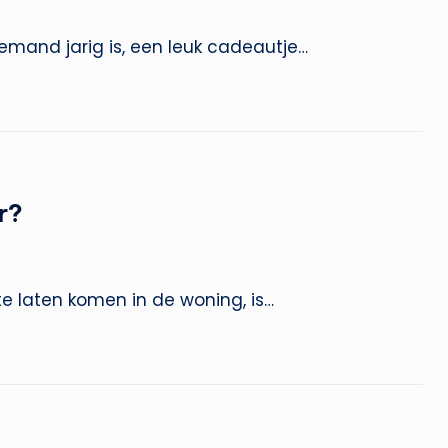
emand jarig is, een leuk cadeautje…
r?
t te laten komen in de woning, is…