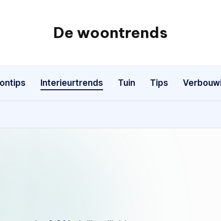
De woontrends
Interieur
en
lifestyle
ontips
Interieurtrends
Tuin
Tips
Verbouw
blog