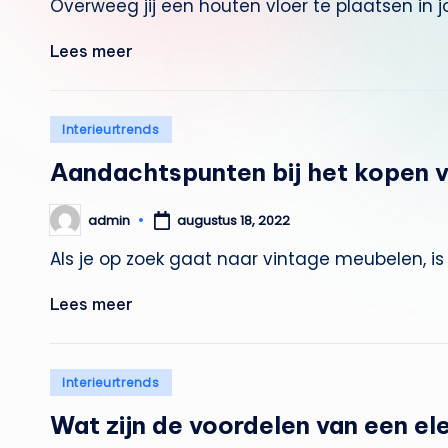
Overweeg jij een houten vloer te plaatsen in j
Lees meer
Geplaatst
Interieurtrends
in
Aandachtspunten bij het kopen 
admin
augustus 18, 2022
Geplaatst
door
Als je op zoek gaat naar vintage meubelen, is
Lees meer
Geplaatst
Interieurtrends
in
Wat zijn de voordelen van een ele