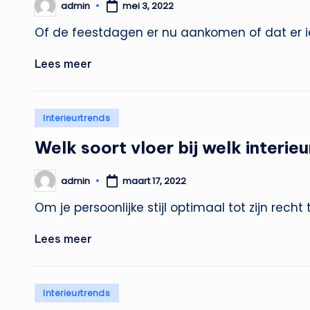
admin
mei 3, 2022
Geplaatst
door
Of de feestdagen er nu aankomen of dat er i
Lees meer
Geplaatst
Interieurtrends
in
Welk soort vloer bij welk interieu
admin
maart 17, 2022
Geplaatst
door
Om je persoonlijke stijl optimaal tot zijn rech
Lees meer
Geplaatst
Interieurtrends