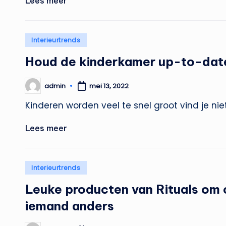
Lees meer
Geplaatst
Interieurtrends
in
Houd de kinderkamer up-to-date
admin
mei 13, 2022
Geplaatst
door
Kinderen worden veel te snel groot vind je ni
Lees meer
Geplaatst
Interieurtrends
in
Leuke producten van Rituals om 
iemand anders