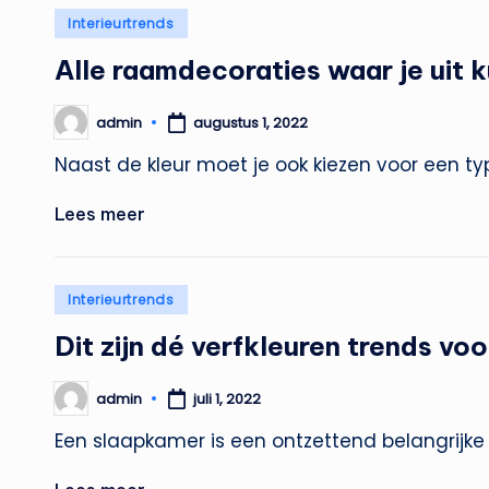
Geplaatst
Interieurtrends
in
Alle raamdecoraties waar je uit 
admin
augustus 1, 2022
Geplaatst
door
Naast de kleur moet je ook kiezen voor een t
Lees meer
Geplaatst
Interieurtrends
in
Dit zijn dé verfkleuren trends vo
admin
juli 1, 2022
Geplaatst
door
Een slaapkamer is een ontzettend belangrijke ru