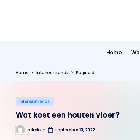
Ga
naar
de
inhoud
Home
Wo
Home
Interieurtrends
Pagina 3
Geplaatst
Interieurtrends
in
Wat kost een houten vloer?
admin
september 13, 2022
Geplaatst
door