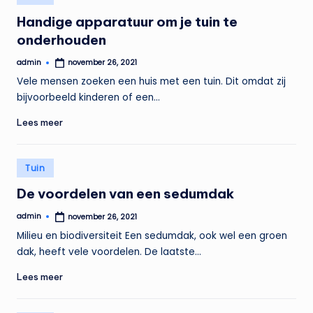
in
Handige apparatuur om je tuin te
onderhouden
admin
november 26, 2021
Geplaatst
door
Vele mensen zoeken een huis met een tuin. Dit omdat zij
bijvoorbeeld kinderen of een…
Lees meer
Geplaatst
Tuin
in
De voordelen van een sedumdak
admin
november 26, 2021
Geplaatst
door
Milieu en biodiversiteit Een sedumdak, ook wel een groen
dak, heeft vele voordelen. De laatste…
Lees meer