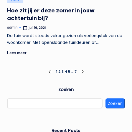
in
Hoe zit jij er deze zomer in jouw
achtertuin bij?
admin
juli 16, 2021
Geplaatst
door
De tuin wordt steeds vaker gezien als verlengstuk van de
woonkamer. Met openslaande tuindeuren of…
Lees meer
Berichten
1
2
3
4
5
…
7
VORIGE
VOLGENDE
PAGINA
PAGINA
paginering
Zoeken
Zoeken
Recent Posts