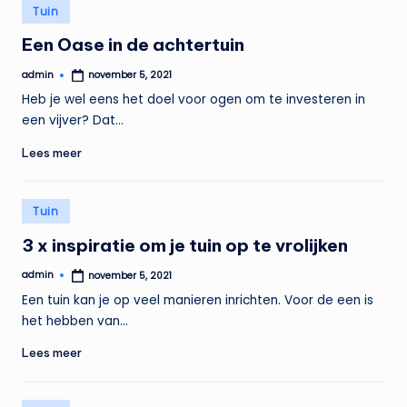
Geplaatst
Tuin
in
Een Oase in de achtertuin
admin
november 5, 2021
Geplaatst
door
Heb je wel eens het doel voor ogen om te investeren in
een vijver? Dat…
Lees meer
Geplaatst
Tuin
in
3 x inspiratie om je tuin op te vrolijken
admin
november 5, 2021
Geplaatst
door
Een tuin kan je op veel manieren inrichten. Voor de een is
het hebben van…
Lees meer