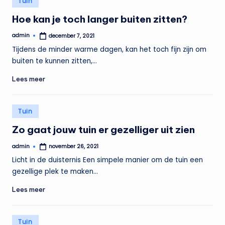
Tuin
in
Hoe kan je toch langer buiten zitten?
admin
december 7, 2021
Geplaatst
door
Tijdens de minder warme dagen, kan het toch fijn zijn om
buiten te kunnen zitten,…
Lees meer
Geplaatst
Tuin
in
Zo gaat jouw tuin er gezelliger uit zien
admin
november 26, 2021
Geplaatst
door
Licht in de duisternis Een simpele manier om de tuin een
gezellige plek te maken…
Lees meer
Geplaatst
Tuin