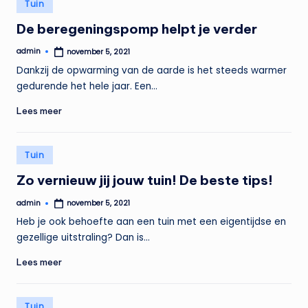
Geplaatst
Tuin
in
De beregeningspomp helpt je verder
admin
november 5, 2021
Geplaatst
door
Dankzij de opwarming van de aarde is het steeds warmer
gedurende het hele jaar. Een…
Lees meer
Geplaatst
Tuin
in
Zo vernieuw jij jouw tuin! De beste tips!
admin
november 5, 2021
Geplaatst
door
Heb je ook behoefte aan een tuin met een eigentijdse en
gezellige uitstraling? Dan is…
Lees meer
Geplaatst
Tuin