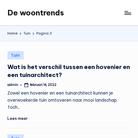
De woontrends
Ga
Interieur
naar
en
de
lifestyle
Home
Tuin
Pagina 3
inhoud
blog
Geplaatst
Tuin
in
Wat is het verschil tussen een hovenier en
een tuinarchitect?
admin
februari 14, 2022
Geplaatst
door
Zowel een hovenier en een tuinarchitect kunnen je
overwoekerde tuin omtoveren naar mooi landschap.
Toch…
Lees meer
Geplaatst